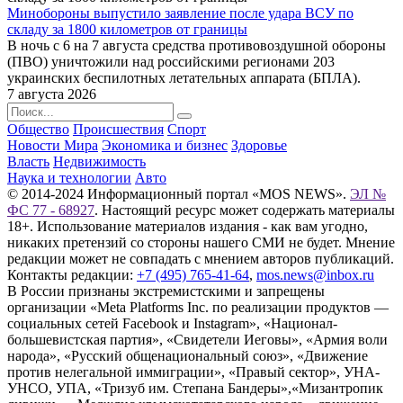
Минобороны выпустило заявление после удара ВСУ по
складу за 1800 километров от границы
В ночь с 6 на 7 августа средства противовоздушной обороны
(ПВО) уничтожили над российскими регионами 203
украинских беспилотных летательных аппарата (БПЛА).
7 августа 2026
Общество
Происшествия
Спорт
Новости Мира
Экономика и бизнес
Здоровье
Власть
Недвижимость
Наука и технологии
Авто
© 2014-2024 Информационный портал «MOS NEWS».
ЭЛ №
ФС 77 - 68927
. Настоящий ресурс может содержать материалы
18+. Использование материалов издания - как вам угодно,
никаких претензий со стороны нашего СМИ не будет. Мнение
редакции может не совпадать с мнением авторов публикаций.
Контакты редакции:
+7 (495) 765-41-64
,
mos.news@inbox.ru
В России признаны экстремистскими и запрещены
организации «Meta Platforms Inc. по реализации продуктов —
социальных сетей Facebook и Instagram», «Национал-
большевистская партия», «Свидетели Иеговы», «Армия воли
народа», «Русский общенациональный союз», «Движение
против нелегальной иммиграции», «Правый сектор», УНА-
УНСО, УПА, «Тризуб им. Степана Бандеры»,«Мизантропик