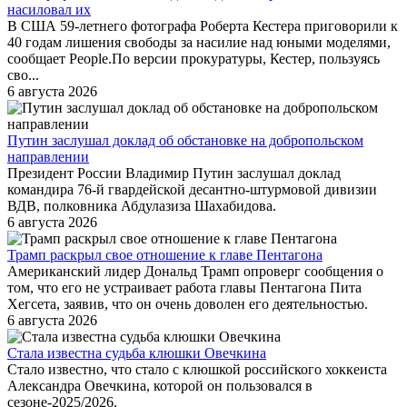
насиловал их
В США 59-летнего фотографа Роберта Кестера приговорили к
40 годам лишения свободы за насилие над юными моделями,
сообщает People.По версии прокуратуры, Кестер, пользуясь
сво...
6 августа 2026
Путин заслушал доклад об обстановке на добропольском
направлении
Президент России Владимир Путин заслушал доклад
командира 76-й гвардейской десантно-штурмовой дивизии
ВДВ, полковника Абдулазиза Шахабидова.
6 августа 2026
Трамп раскрыл свое отношение к главе Пентагона
Американский лидер Дональд Трамп опроверг сообщения о
том, что его не устраивает работа главы Пентагона Пита
Хегсета, заявив, что он очень доволен его деятельностью.
6 августа 2026
Стала известна судьба клюшки Овечкина
Стало известно, что стало с клюшкой российского хоккеиста
Александра Овечкина, которой он пользовался в
сезоне-2025/2026.