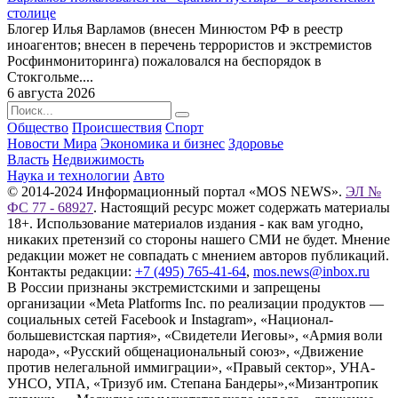
столице
Блогер Илья Варламов (внесен Минюстом РФ в реестр
иноагентов; внесен в перечень террористов и экстремистов
Росфинмониторинга) пожаловался на беспорядок в
Стокгольме....
6 августа 2026
Общество
Происшествия
Спорт
Новости Мира
Экономика и бизнес
Здоровье
Власть
Недвижимость
Наука и технологии
Авто
© 2014-2024 Информационный портал «MOS NEWS».
ЭЛ №
ФС 77 - 68927
. Настоящий ресурс может содержать материалы
18+. Использование материалов издания - как вам угодно,
никаких претензий со стороны нашего СМИ не будет. Мнение
редакции может не совпадать с мнением авторов публикаций.
Контакты редакции:
+7 (495) 765-41-64
,
mos.news@inbox.ru
В России признаны экстремистскими и запрещены
организации «Meta Platforms Inc. по реализации продуктов —
социальных сетей Facebook и Instagram», «Национал-
большевистская партия», «Свидетели Иеговы», «Армия воли
народа», «Русский общенациональный союз», «Движение
против нелегальной иммиграции», «Правый сектор», УНА-
УНСО, УПА, «Тризуб им. Степана Бандеры»,«Мизантропик