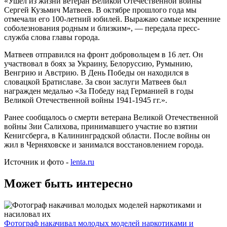
«Ушел из жизни ветеран Великой Отечественной войны
Сергей Кузьмич Матвеев. В октябре прошлого года мы
отмечали его 100-летний юбилей. Выражаю самые искренние
соболезнования родным и близким», — передала пресс-
служба слова главы города.
Матвеев отправился на фронт добровольцем в 16 лет. Он
участвовал в боях за Украину, Белоруссию, Румынию,
Венгрию и Австрию. В День Победы он находился в
словацкой Братиславе. За свои заслуги Матвеев был
награжден медалью «За Победу над Германией в годы
Великой Отечественной войны 1941-1945 гг.».
Ранее сообщалось о смерти ветерана Великой Отечественной
войны Зии Салихова, принимавшего участие во взятии
Кенигсберга, в Калининградской области. После войны он
жил в Черняховске и занимался восстановлением города.
Источник и фото -
lenta.ru
Может быть интересно
Фотограф накачивал молодых моделей наркотиками и