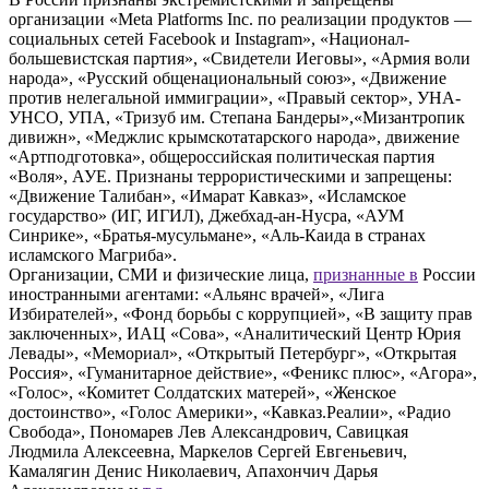
организации «Meta Platforms Inc. по реализации продуктов —
социальных сетей Facebook и Instagram», «Национал-
большевистская партия», «Свидетели Иеговы», «Армия воли
народа», «Русский общенациональный союз», «Движение
против нелегальной иммиграции», «Правый сектор», УНА-
УНСО, УПА, «Тризуб им. Степана Бандеры»,«Мизантропик
дивижн», «Меджлис крымскотатарского народа», движение
«Артподготовка», общероссийская политическая партия
«Воля», АУЕ. Признаны террористическими и запрещены:
«Движение Талибан», «Имарат Кавказ», «Исламское
государство» (ИГ, ИГИЛ), Джебхад-ан-Нусра, «АУМ
Синрике», «Братья-мусульмане», «Аль-Каида в странах
исламского Магриба».
Организации, СМИ и физические лица,
признанные в
России
иностранными агентами: «Альянс врачей», «Лига
Избирателей», «Фонд борьбы с коррупцией», «В защиту прав
заключенных», ИАЦ «Сова», «Аналитический Центр Юрия
Левады», «Мемориал», «Открытый Петербург», «Открытая
Россия», «Гуманитарное действие», «Феникс плюс», «Агора»,
«Голос», «Комитет Солдатских матерей», «Женское
достоинство», «Голос Америки», «Кавказ.Реалии», «Радио
Свобода», Пономарев Лев Александрович, Савицкая
Людмила Алексеевна, Маркелов Сергей Евгеньевич,
Камалягин Денис Николаевич, Апахончич Дарья