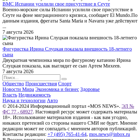
ВМС Испании усилили свое присутствие в Сеуте
Военно-морские силы Испании усилили свое присутствие в
Сеуте на фоне миграционного кризиса, сообщает El Mundo.По
данным издания, фрегаты Santa Maria и Navarra уже действуют
...
7 августа 2026
Фигуристка Ирина Слуцкая показала внешность 18-летнего
сына
Двукратная чемпионка мира по фигурному катанию Ирина
Слуцкая показала, как выглядит ее сын Артем Михеев.
7 августа 2026
Общество
Происшествия
Спорт
Новости Мира
Экономика и бизнес
Здоровье
Власть
Недвижимость
Наука и технологии
Авто
© 2014-2024 Информационный портал «MOS NEWS».
ЭЛ №
ФС 77 - 68927
. Настоящий ресурс может содержать материалы
18+. Использование материалов издания - как вам угодно,
никаких претензий со стороны нашего СМИ не будет. Мнение
редакции может не совпадать с мнением авторов публикаций.
Контакты редакции:
+7 (495) 765-41-64
,
mos.news@inbox.ru
В России признаны экстремистскими и запрещены