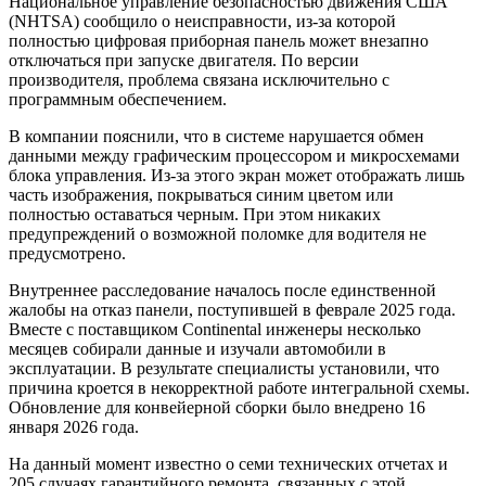
Национальное управление безопасностью движения США
(NHTSA) сообщило о неисправности, из-за которой
полностью цифровая приборная панель может внезапно
отключаться при запуске двигателя. По версии
производителя, проблема связана исключительно с
программным обеспечением.
В компании пояснили, что в системе нарушается обмен
данными между графическим процессором и микросхемами
блока управления. Из-за этого экран может отображать лишь
часть изображения, покрываться синим цветом или
полностью оставаться черным. При этом никаких
предупреждений о возможной поломке для водителя не
предусмотрено.
Внутреннее расследование началось после единственной
жалобы на отказ панели, поступившей в феврале 2025 года.
Вместе с поставщиком Continental инженеры несколько
месяцев собирали данные и изучали автомобили в
эксплуатации. В результате специалисты установили, что
причина кроется в некорректной работе интегральной схемы.
Обновление для конвейерной сборки было внедрено 16
января 2026 года.
На данный момент известно о семи технических отчетах и
205 случаях гарантийного ремонта, связанных с этой