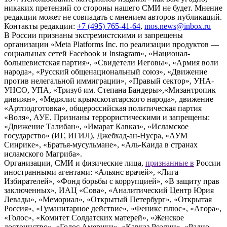
никаких претензий со стороны нашего СМИ не будет. Мнение
редакции может не совпадать с мнением авторов публикаций.
Контакты редакции:
+7 (495) 765-41-64
,
mos.news@inbox.ru
В России признаны экстремистскими и запрещены
организации «Meta Platforms Inc. по реализации продуктов —
социальных сетей Facebook и Instagram», «Национал-
большевистская партия», «Свидетели Иеговы», «Армия воли
народа», «Русский общенациональный союз», «Движение
против нелегальной иммиграции», «Правый сектор», УНА-
УНСО, УПА, «Тризуб им. Степана Бандеры»,«Мизантропик
дивижн», «Меджлис крымскотатарского народа», движение
«Артподготовка», общероссийская политическая партия
«Воля», АУЕ. Признаны террористическими и запрещены:
«Движение Талибан», «Имарат Кавказ», «Исламское
государство» (ИГ, ИГИЛ), Джебхад-ан-Нусра, «АУМ
Синрике», «Братья-мусульмане», «Аль-Каида в странах
исламского Магриба».
Организации, СМИ и физические лица,
признанные в
России
иностранными агентами: «Альянс врачей», «Лига
Избирателей», «Фонд борьбы с коррупцией», «В защиту прав
заключенных», ИАЦ «Сова», «Аналитический Центр Юрия
Левады», «Мемориал», «Открытый Петербург», «Открытая
Россия», «Гуманитарное действие», «Феникс плюс», «Агора»,
«Голос», «Комитет Солдатских матерей», «Женское
достоинство», «Голос Америки», «Кавказ.Реалии», «Радио