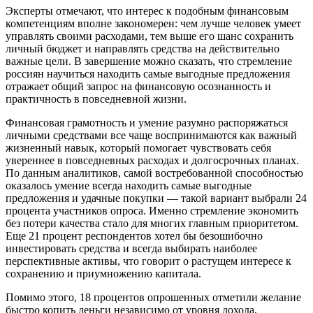
Эксперты отмечают, что интерес к подобным финансовым
компетенциям вполне закономерен: чем лучше человек умеет
управлять своими расходами, тем выше его шанс сохранить
личный бюджет и направлять средства на действительно
важные цели. В завершение можно сказать, что стремление
россиян научиться находить самые выгодные предложения
отражает общий запрос на финансовую осознанность и
практичность в повседневной жизни.
Финансовая грамотность и умение разумно распоряжаться
личными средствами все чаще воспринимаются как важный
жизненный навык, который помогает чувствовать себя
увереннее в повседневных расходах и долгосрочных планах.
По данным аналитиков, самой востребованной способностью
оказалось умение всегда находить самые выгодные
предложения и удачные покупки — такой вариант выбрали 24
процента участников опроса. Именно стремление экономить
без потери качества стало для многих главным приоритетом.
Еще 21 процент респондентов хотел бы безошибочно
инвестировать средства и всегда выбирать наиболее
перспективные активы, что говорит о растущем интересе к
сохранению и приумножению капитала.
Помимо этого, 18 процентов опрошенных отметили желание
быстро копить деньги независимо от уровня дохода,