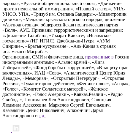
народа», «Русский общенациональный союз», «Движение
против нелегальной иммиграции», «Правый сектор», УНА-
УНСО, УПА, «Тризуб им. Степана Бандеры»,«Мизантропик
дивижн», «Меджлис крымскотатарского народа», движение
«Артподготовка», общероссийская политическая партия
«Воля», АУЕ. Признаны террористическими и запрещены:
«Движение Талибан», «Имарат Кавказ», «Исламское
государство» (ИГ, ИГИЛ), Джебхад-ан-Нусра, «АУМ
Синрике», «Братья-мусульмане», «Аль-Каида в странах
исламского Магриба».
Организации, СМИ и физические лица,
признанные в
России
иностранными агентами: «Альянс врачей», «Лига
Избирателей», «Фонд борьбы с коррупцией», «В защиту прав
заключенных», ИАЦ «Сова», «Аналитический Центр Юрия
Левады», «Мемориал», «Открытый Петербург», «Открытая
Россия», «Гуманитарное действие», «Феникс плюс», «Агора»,
«Голос», «Комитет Солдатских матерей», «Женское
достоинство», «Голос Америки», «Кавказ.Реалии», «Радио
Свобода», Пономарев Лев Александрович, Савицкая
Людмила Алексеевна, Маркелов Сергей Евгеньевич,
Камалягин Денис Николаевич, Апахончич Дарья
Александровна и
т.д.