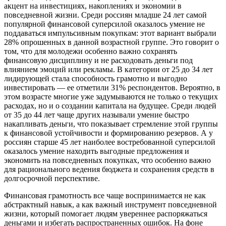
акцент на инвестициях, накоплениях и экономии в
повседневной жизни. Среди россиян младше 24 лет самой
популярной финансовой суперсилой оказалось умение не
поддаваться импульсивным покупкам: этот вариант выбрали
28% опрошенных в данной возрастной группе. Это говорит о
том, что для молодежи особенно важно сохранять
финансовую дисциплину и не расходовать деньги под
влиянием эмоций или рекламы. В категории от 25 до 34 лет
лидирующей стала способность грамотно и выгодно
инвестировать — ее отметили 31% респондентов. Вероятно, в
этом возрасте многие уже задумываются не только о текущих
расходах, но и о создании капитала на будущее. Среди людей
от 35 до 44 лет чаще других называли умение быстро
накапливать деньги, что показывает стремление этой группы
к финансовой устойчивости и формированию резервов. А у
россиян старше 45 лет наиболее востребованной суперсилой
оказалось умение находить выгодные предложения и
экономить на повседневных покупках, что особенно важно
для рационального ведения бюджета и сохранения средств в
долгосрочной перспективе.
Финансовая грамотность все чаще воспринимается не как
абстрактный навык, а как важный инструмент повседневной
жизни, который помогает людям увереннее распоряжаться
деньгами и избегать распространенных ошибок. На фоне