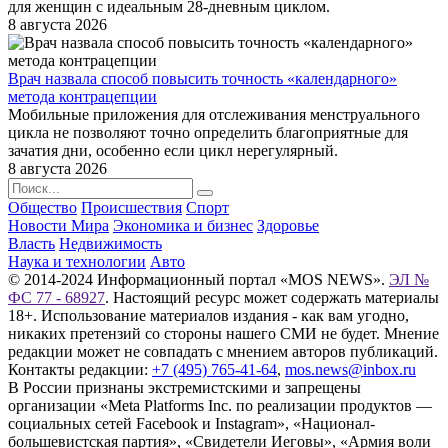
для женщин с идеальным 28-дневным циклом.
8 августа 2026
Врач назвала способ повысить точность «календарного»
метода контрацепции
Мобильные приложения для отслеживания менструального
цикла не позволяют точно определить благоприятные для
зачатия дни, особенно если цикл нерегулярный.
8 августа 2026
Общество
Происшествия
Спорт
Новости Мира
Экономика и бизнес
Здоровье
Власть
Недвижимость
Наука и технологии
Авто
© 2014-2024 Информационный портал «MOS NEWS».
ЭЛ №
ФС 77 - 68927
. Настоящий ресурс может содержать материалы
18+. Использование материалов издания - как вам угодно,
никаких претензий со стороны нашего СМИ не будет. Мнение
редакции может не совпадать с мнением авторов публикаций.
Контакты редакции:
+7 (495) 765-41-64
,
mos.news@inbox.ru
В России признаны экстремистскими и запрещены
организации «Meta Platforms Inc. по реализации продуктов —
социальных сетей Facebook и Instagram», «Национал-
большевистская партия», «Свидетели Иеговы», «Армия воли