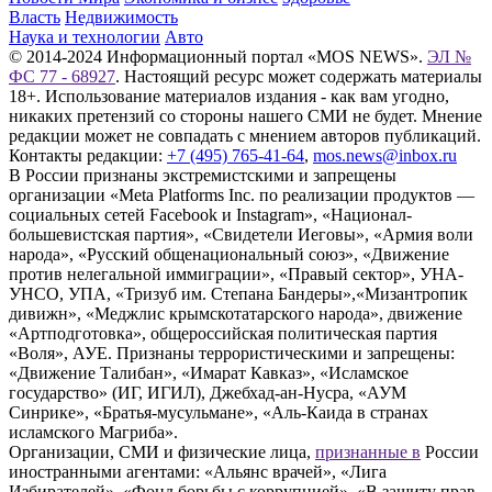
Власть
Недвижимость
Наука и технологии
Авто
© 2014-2024 Информационный портал «MOS NEWS».
ЭЛ №
ФС 77 - 68927
. Настоящий ресурс может содержать материалы
18+. Использование материалов издания - как вам угодно,
никаких претензий со стороны нашего СМИ не будет. Мнение
редакции может не совпадать с мнением авторов публикаций.
Контакты редакции:
+7 (495) 765-41-64
,
mos.news@inbox.ru
В России признаны экстремистскими и запрещены
организации «Meta Platforms Inc. по реализации продуктов —
социальных сетей Facebook и Instagram», «Национал-
большевистская партия», «Свидетели Иеговы», «Армия воли
народа», «Русский общенациональный союз», «Движение
против нелегальной иммиграции», «Правый сектор», УНА-
УНСО, УПА, «Тризуб им. Степана Бандеры»,«Мизантропик
дивижн», «Меджлис крымскотатарского народа», движение
«Артподготовка», общероссийская политическая партия
«Воля», АУЕ. Признаны террористическими и запрещены:
«Движение Талибан», «Имарат Кавказ», «Исламское
государство» (ИГ, ИГИЛ), Джебхад-ан-Нусра, «АУМ
Синрике», «Братья-мусульмане», «Аль-Каида в странах
исламского Магриба».
Организации, СМИ и физические лица,
признанные в
России
иностранными агентами: «Альянс врачей», «Лига
Избирателей», «Фонд борьбы с коррупцией», «В защиту прав