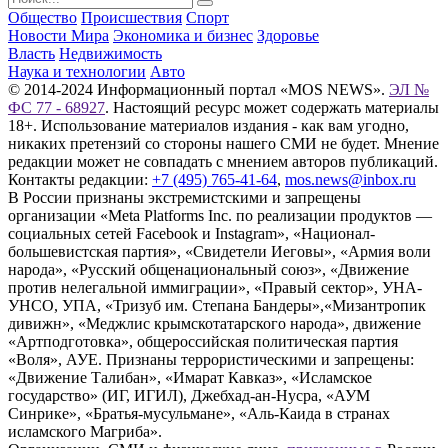
Общество
Происшествия
Спорт
Новости Мира
Экономика и бизнес
Здоровье
Власть
Недвижимость
Наука и технологии
Авто
© 2014-2024 Информационный портал «MOS NEWS».
ЭЛ №
ФС 77 - 68927
. Настоящий ресурс может содержать материалы
18+. Использование материалов издания - как вам угодно,
никаких претензий со стороны нашего СМИ не будет. Мнение
редакции может не совпадать с мнением авторов публикаций.
Контакты редакции:
+7 (495) 765-41-64
,
mos.news@inbox.ru
В России признаны экстремистскими и запрещены
организации «Meta Platforms Inc. по реализации продуктов —
социальных сетей Facebook и Instagram», «Национал-
большевистская партия», «Свидетели Иеговы», «Армия воли
народа», «Русский общенациональный союз», «Движение
против нелегальной иммиграции», «Правый сектор», УНА-
УНСО, УПА, «Тризуб им. Степана Бандеры»,«Мизантропик
дивижн», «Меджлис крымскотатарского народа», движение
«Артподготовка», общероссийская политическая партия
«Воля», АУЕ. Признаны террористическими и запрещены:
«Движение Талибан», «Имарат Кавказ», «Исламское
государство» (ИГ, ИГИЛ), Джебхад-ан-Нусра, «АУМ
Синрике», «Братья-мусульмане», «Аль-Каида в странах
исламского Магриба».