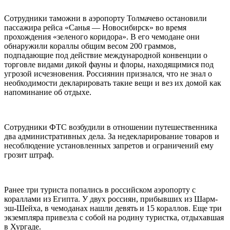
Сотрудники таможни в аэропорту Толмачево остановили
пассажира рейса «Санья — Новосибирск» во время
прохождения «зеленого коридора». В его чемодане они
обнаружили кораллы общим весом 200 граммов,
подпадающие под действие международной конвенции о
торговле видами дикой фауны и флоры, находящимися под
угрозой исчезновения. Россиянин признался, что не знал о
необходимости декларировать такие вещи и вез их домой как
напоминание об отдыхе.
Сотрудники ФТС возбудили в отношении путешественника
два административных дела. За недекларирование товаров и
несоблюдение установленных запретов и ограничений ему
грозит штраф.
Ранее три туриста попались в российском аэропорту с
кораллами из Египта. У двух россиян, прибывших из Шарм-
эш-Шейха, в чемоданах нашли девять и 15 кораллов. Еще три
экземпляра привезла с собой на родину туристка, отдыхавшая
в Хургаде.