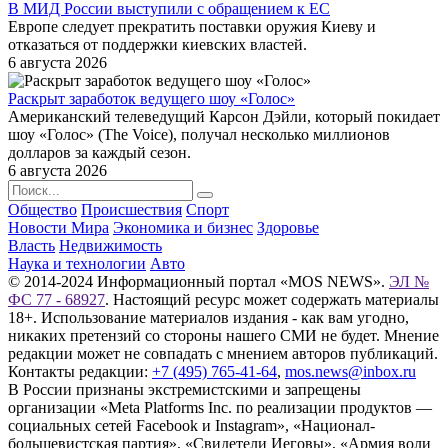
В МИД России выступили с обращением к ЕС
Европе следует прекратить поставки оружия Киеву и
отказаться от поддержки киевских властей.
6 августа 2026
Раскрыт заработок ведущего шоу «Голос»
Американский телеведущий Карсон Дэйли, который покидает
шоу «Голос» (The Voice), получал несколько миллионов
долларов за каждый сезон.
6 августа 2026
Общество
Происшествия
Спорт
Новости Мира
Экономика и бизнес
Здоровье
Власть
Недвижимость
Наука и технологии
Авто
© 2014-2024 Информационный портал «MOS NEWS».
ЭЛ №
ФС 77 - 68927
. Настоящий ресурс может содержать материалы
18+. Использование материалов издания - как вам угодно,
никаких претензий со стороны нашего СМИ не будет. Мнение
редакции может не совпадать с мнением авторов публикаций.
Контакты редакции:
+7 (495) 765-41-64
,
mos.news@inbox.ru
В России признаны экстремистскими и запрещены
организации «Meta Platforms Inc. по реализации продуктов —
социальных сетей Facebook и Instagram», «Национал-
большевистская партия», «Свидетели Иеговы», «Армия воли