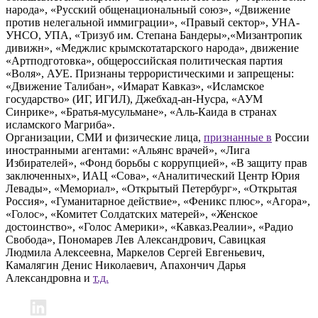
народа», «Русский общенациональный союз», «Движение
против нелегальной иммиграции», «Правый сектор», УНА-
УНСО, УПА, «Тризуб им. Степана Бандеры»,«Мизантропик
дивижн», «Меджлис крымскотатарского народа», движение
«Артподготовка», общероссийская политическая партия
«Воля», АУЕ. Признаны террористическими и запрещены:
«Движение Талибан», «Имарат Кавказ», «Исламское
государство» (ИГ, ИГИЛ), Джебхад-ан-Нусра, «АУМ
Синрике», «Братья-мусульмане», «Аль-Каида в странах
исламского Магриба».
Организации, СМИ и физические лица,
признанные в
России
иностранными агентами: «Альянс врачей», «Лига
Избирателей», «Фонд борьбы с коррупцией», «В защиту прав
заключенных», ИАЦ «Сова», «Аналитический Центр Юрия
Левады», «Мемориал», «Открытый Петербург», «Открытая
Россия», «Гуманитарное действие», «Феникс плюс», «Агора»,
«Голос», «Комитет Солдатских матерей», «Женское
достоинство», «Голос Америки», «Кавказ.Реалии», «Радио
Свобода», Пономарев Лев Александрович, Савицкая
Людмила Алексеевна, Маркелов Сергей Евгеньевич,
Камалягин Денис Николаевич, Апахончич Дарья
Александровна и
т.д.