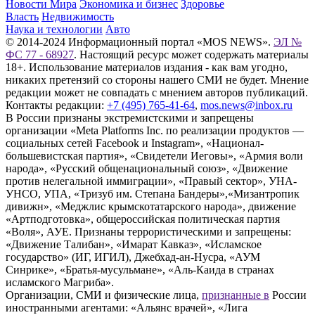
Новости Мира
Экономика и бизнес
Здоровье
Власть
Недвижимость
Наука и технологии
Авто
© 2014-2024 Информационный портал «MOS NEWS».
ЭЛ №
ФС 77 - 68927
. Настоящий ресурс может содержать материалы
18+. Использование материалов издания - как вам угодно,
никаких претензий со стороны нашего СМИ не будет. Мнение
редакции может не совпадать с мнением авторов публикаций.
Контакты редакции:
+7 (495) 765-41-64
,
mos.news@inbox.ru
В России признаны экстремистскими и запрещены
организации «Meta Platforms Inc. по реализации продуктов —
социальных сетей Facebook и Instagram», «Национал-
большевистская партия», «Свидетели Иеговы», «Армия воли
народа», «Русский общенациональный союз», «Движение
против нелегальной иммиграции», «Правый сектор», УНА-
УНСО, УПА, «Тризуб им. Степана Бандеры»,«Мизантропик
дивижн», «Меджлис крымскотатарского народа», движение
«Артподготовка», общероссийская политическая партия
«Воля», АУЕ. Признаны террористическими и запрещены:
«Движение Талибан», «Имарат Кавказ», «Исламское
государство» (ИГ, ИГИЛ), Джебхад-ан-Нусра, «АУМ
Синрике», «Братья-мусульмане», «Аль-Каида в странах
исламского Магриба».
Организации, СМИ и физические лица,
признанные в
России
иностранными агентами: «Альянс врачей», «Лига