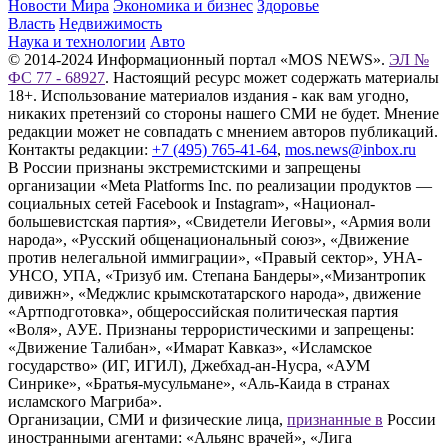
Новости Мира
Экономика и бизнес
Здоровье
Власть
Недвижимость
Наука и технологии
Авто
© 2014-2024 Информационный портал «MOS NEWS».
ЭЛ №
ФС 77 - 68927
. Настоящий ресурс может содержать материалы
18+. Использование материалов издания - как вам угодно,
никаких претензий со стороны нашего СМИ не будет. Мнение
редакции может не совпадать с мнением авторов публикаций.
Контакты редакции:
+7 (495) 765-41-64
,
mos.news@inbox.ru
В России признаны экстремистскими и запрещены
организации «Meta Platforms Inc. по реализации продуктов —
социальных сетей Facebook и Instagram», «Национал-
большевистская партия», «Свидетели Иеговы», «Армия воли
народа», «Русский общенациональный союз», «Движение
против нелегальной иммиграции», «Правый сектор», УНА-
УНСО, УПА, «Тризуб им. Степана Бандеры»,«Мизантропик
дивижн», «Меджлис крымскотатарского народа», движение
«Артподготовка», общероссийская политическая партия
«Воля», АУЕ. Признаны террористическими и запрещены:
«Движение Талибан», «Имарат Кавказ», «Исламское
государство» (ИГ, ИГИЛ), Джебхад-ан-Нусра, «АУМ
Синрике», «Братья-мусульмане», «Аль-Каида в странах
исламского Магриба».
Организации, СМИ и физические лица,
признанные в
России
иностранными агентами: «Альянс врачей», «Лига