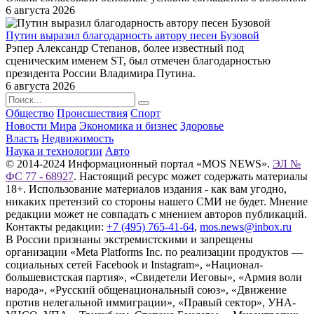
6 августа 2026
Путин выразил благодарность автору песен Бузовой
Рэпер Александр Степанов, более известный под
сценическим именем ST, был отмечен благодарностью
президента России Владимира Путина.
6 августа 2026
Общество
Происшествия
Спорт
Новости Мира
Экономика и бизнес
Здоровье
Власть
Недвижимость
Наука и технологии
Авто
© 2014-2024 Информационный портал «MOS NEWS».
ЭЛ №
ФС 77 - 68927
. Настоящий ресурс может содержать материалы
18+. Использование материалов издания - как вам угодно,
никаких претензий со стороны нашего СМИ не будет. Мнение
редакции может не совпадать с мнением авторов публикаций.
Контакты редакции:
+7 (495) 765-41-64
,
mos.news@inbox.ru
В России признаны экстремистскими и запрещены
организации «Meta Platforms Inc. по реализации продуктов —
социальных сетей Facebook и Instagram», «Национал-
большевистская партия», «Свидетели Иеговы», «Армия воли
народа», «Русский общенациональный союз», «Движение
против нелегальной иммиграции», «Правый сектор», УНА-